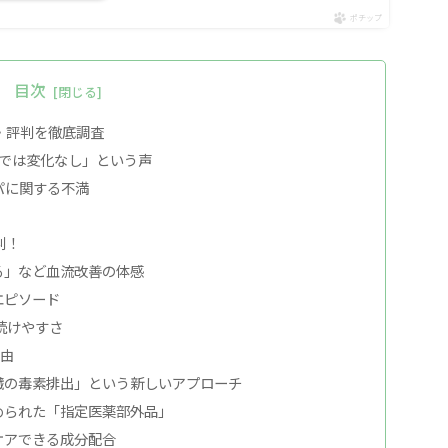
ポチップ
目次
・評判を徹底調査
間では変化なし」という声
パに関する不満
判！
る」など血流改善の体感
エピソード
続けやすさ
理由
臓の毒素排出」という新しいアプローチ
められた「指定医薬部外品」
ケアできる成分配合