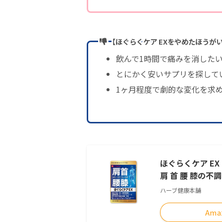
【ほぐらくケア EXをやめたほうが
飲んで1時間で痛みを消した
とにかく安いサプリを探して
1ヶ月程度で劇的な変化を求
ほぐらくケア EX
肩 首 腰 膝の不
ハーブ健康本舗
Ama