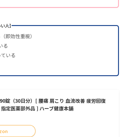
いい人】
い（即効性重視）
いる
めている
 90錠（30日分）[ 腰痛 肩こり 血流改善 疲労回復
調 指定医薬部外品 ] ハーブ健康本舗
zon