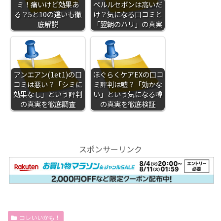
ミ！痛いけど効果あ
ペルルセボンは高いだ
る？5と10の違いも徹
け？気になる口コミと
底解説
「翌朝のハリ」の真実
アンエアン(1et1)の口
ほぐらくケアEXの口コ
コミは悪い？「シミに
ミ評判は嘘？「効かな
効果なし」という評判
い」という気になる噂
の真実を徹底調査
の真実を徹底検証
スポンサーリンク
コレいいかも！