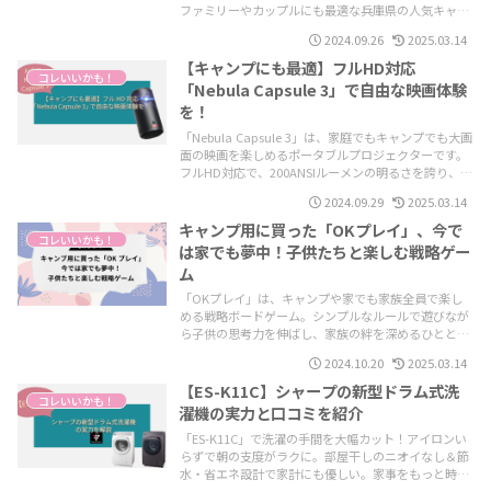
ファミリーやカップルにも最適な兵庫県の人気キャン
プ場。予約方法や周辺観光スポットの情報もご紹介し
2024.09.26
2025.03.14
ます。"
【キャンプにも最適】フルHD対応
コレいいかも！
「Nebula Capsule 3」で自由な映画体験
を！
「Nebula Capsule 3」は、家庭でもキャンプでも大画
面の映画を楽しめるポータブルプロジェクターです。
フルHD対応で、200ANSIルーメンの明るさを誇り、バ
ッテリー内蔵で持ち運びにも最適。Google TV搭載
2024.09.29
2025.03.14
で、NetflixやAmazon Prime Videoなどのコンテンツ
を手軽に再生可能。キャンプ場でのシネマ体験や、家
キャンプ用に買った「OKプレイ」、今で
コレいいかも！
庭での本格的なホームシアター環境を探している方に
は家でも夢中！子供たちと楽しむ戦略ゲー
おすすめ。アウトドアからインドアまで、どこでも映
ム
画体験が楽しめる一台です！
「OKプレイ」は、キャンプや家でも家族全員で楽し
める戦略ボードゲーム。シンプルなルールで遊びなが
ら子供の思考力を伸ばし、家族の絆を深めるひととき
にぴったり。短時間で濃密なゲーム体験を通じて、忙
2024.10.20
2025.03.14
しい日常でも笑顔があふれる時間を過ごしませんか？
【ES-K11C】シャープの新型ドラム式洗
コレいいかも！
濯機の実力と口コミを紹介
「ES-K11C」で洗濯の手間を大幅カット！アイロンい
らずで朝の支度がラクに。部屋干しのニオイなし＆節
水・省エネ設計で家計にも優しい。家事をもっと時短
＆快適にしたい人におすすめ！