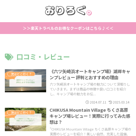
＞＞楽天トラベルのお得なクーポンはこちら♪＜＜
口コミ・レビュー
《六ツ矢崎浜オートキャンプ場》湖岸キャ
次はどこ行く？
ンプレビュー 評判とおすすめの理由
六ツ矢崎浜オートキャンプ場の魅力について深堀りし
ていきます。まずは商品の特徴や良い口コミを紹介
し、キャンプ場の魅力をお伝...
2024.07.11
2025.03.14
CHIKUSA Mountain Village ちくさ高原
次はどこ行く？
キャンプ場レビュー！実際に行ってみた感
想は？
"CHIKUSA Mountain Village ちくさ高原キャンプ場の
実際のレビューを紹介！美しい自然、充実した設備、