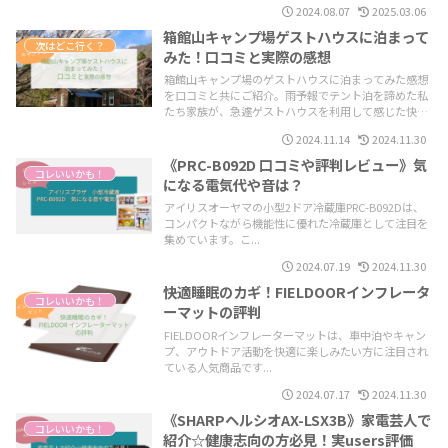
2024.08.07
2025.03.06
箱館山キャンプ場ゲストハウスに泊まって
次はどこ行く？
みた！口コミと実際の感想
箱館山キャンプ場のゲストハウスに泊まってみた感想
を口コミと共にご紹介。雨予報でテント泊を諦めた私
たち家族が、急遽ゲストハウスを利用して感じた快適
さや安全性について詳しくお伝えします。天候が不安
2024.11.14
2024.11.30
な時でも自然を満喫できる、家族連れに最適なキャン
プ場です。予約方法や設備情報も解説！
《PRC-B092D 口コミや評判レビュー》気
コレいいかも！
になる電気代や音は？
アイリスオーヤマの小型2ドア冷蔵庫PRC-B092Dは、
コンパクトながら機能性に優れた冷蔵庫として注目を
集めています。こ...
2024.07.19
2024.11.30
快適睡眠のカギ！FIELDOORインフレータ
コレいいかも！
ーマットの評判
FIELDOORインフレーターマットは、車中泊やキャン
プ、アウトドア活動を快適に楽しみたい方に注目され
ている人気商品です...
2024.07.17
2024.11.30
《SHARPヘルシオAX-LSX3B》家電芸人で
コレいいかも！
紹介☆健康志向の方必見！実users評価