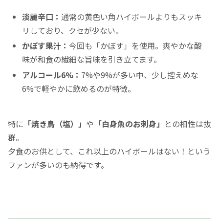
淡麗辛口：
通常の黄色い角ハイボールよりもスッキ
リしており、クセが少ない。
かぼす果汁：
今回も「かぼす」を使用。爽やかな酸
味が和食の繊細な旨味を引き立てます。
アルコール6%：
7%や9%が多い中、少し控えめな
6%で軽やかに飲めるのが特徴。
特に
「焼き鳥（塩）」
や
「白身魚のお刺身」
との相性は抜
群。
夕食のお供として、これ以上のハイボールはない！という
ファンが多いのも納得です。