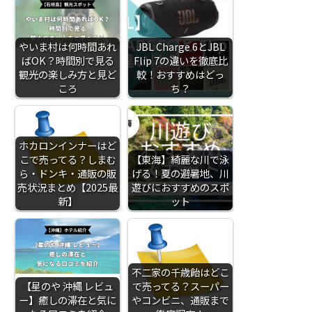
やいま村は何時間あれ
JBL Charge 6とJBL
ばOK？時間別で見る
Flip 7の違いを徹底比
観光の楽しみ方と見ど
較！おすすめはどっ
ころ
ち？
ホカロンインナーはど
こで売ってる？しまむ
【東海】綺麗な川で泳
ら・ドンキ・通販の販
げる！夏の避暑地、川
売状況まとめ【2025最
遊びにおすすめのスポ
新】
ット
不二家の千歳飴はどこ
【星のや 沖縄 レビュ
で売ってる？スーパー
ー】癒しの滞在と気に
やコンビニ、通販まで