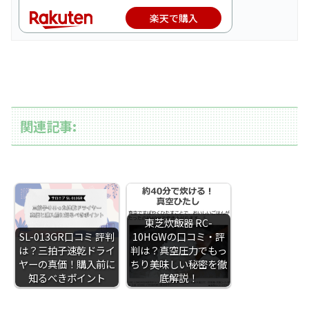
楽天で購入
関連記事:
東芝炊飯器 RC-
SL-013GR口コミ 評判
10HGWの口コミ・評
は？三拍子速乾ドライ
判は？真空圧力でもっ
ヤーの真価！購入前に
ちり美味しい秘密を徹
知るべきポイント
底解説！