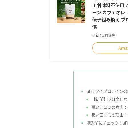
工甘味料不使用 75
ーン カフェオレ
伝子組み換え プ
供
uFit楽天市場店
Ama
uFit ソイプロテイン
【結論】味は文句な
悪い口コミの真実：
良い口コミの理由：
購入前にチェック！uF