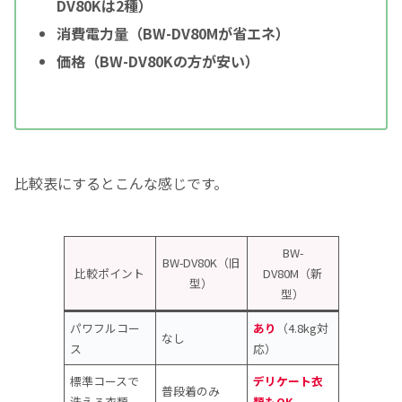
DV80Kは2種）
消費電力量（BW-DV80Mが省エネ）
価格（BW-DV80Kの方が安い）
比較表にするとこんな感じです。
BW-
BW-DV80K（旧
比較ポイント
DV80M（新
型）
型）
パワフルコー
あり
（4.8kg対
なし
ス
応）
標準コースで
デリケート衣
普段着のみ
洗える衣類
類もOK